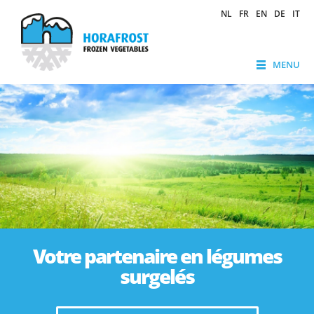
NL
FR
EN
DE
IT
MENU
Votre partenaire en légumes
surgelés