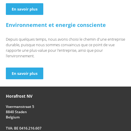
En savoir plus
Environnement et energie consciente
Depuis quelques temps, nous avons choisi le chemin d'une entreprise
durable, puisque nous sommes convaincus que ce point de vue
rapporte une plus-value pour l'entreprise, ainsi que pour
l'environnement.
En savoir plus
Horafrost NV
Voermanstraat 5
8840 Staden
Belgium
TVA: BE 0416.216.607