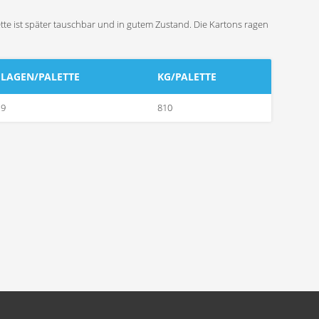
ette ist später tauschbar und in gutem Zustand. Die Kartons ragen
LAGEN/PALETTE
KG/PALETTE
9
810