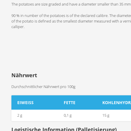
The potatoes are size graded and have a diameter smaller than 35 mm
90 % in number of the potatoes is of the declared calibre. The diamete
of the potato is defined as the smallest diameter measured with a vern
calliper.
Nährwert
Durchschnittlicher Nährwert pro 100g
EIWEISS
FETTE
KOHLENHYDR
2 g
0,1 g
15 g
Logistische Information (Palletisierung)