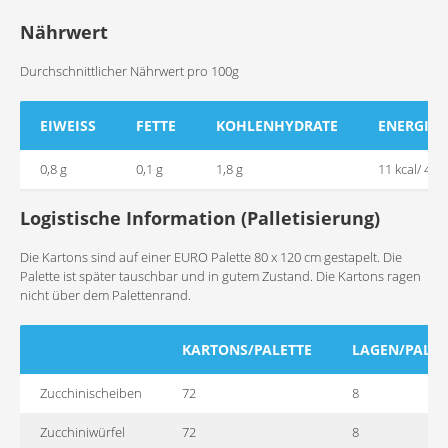
Nährwert
Durchschnittlicher Nährwert pro 100g
EIWEISS
FETTE
KOHLENHYDRATE
ENERGIE
0,8 g
0,1 g
1,8 g
11 kcal/ 48 k
Logistische Information (Palletisierung)
Die Kartons sind auf einer EURO Palette 80 x 120 cm gestapelt. Die
Palette ist später tauschbar und in gutem Zustand. Die Kartons ragen
nicht über dem Palettenrand.
KARTONS/PALETTE
LAGEN/PALET
Zucchinischeiben
72
8
Zucchiniwürfel
72
8