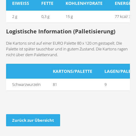
EIWEISS
FETTE
KOHLENHYDRATE
ENERGIE
2 g
0,3 g
15 g
77 kcal/ 324 
Logistische Information (Palletisierung)
Die Kartons sind auf einer EURO Palette 80 x 120 cm gestapelt. Die
Palette ist später tauschbar und in gutem Zustand. Die Kartons ragen
nicht über dem Palettenrand.
KARTONS/PALETTE
LAGEN/PALETT
Schwarzwurzeln
81
9
Zurück zur Übersicht