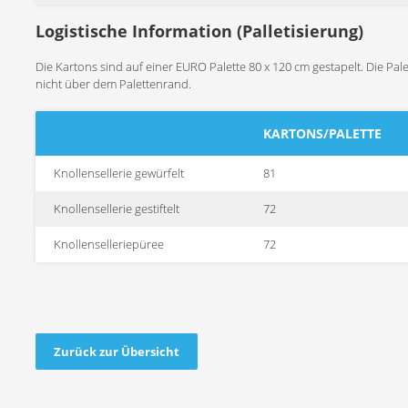
Logistische Information (Palletisierung)
Die Kartons sind auf einer EURO Palette 80 x 120 cm gestapelt. Die Pal
nicht über dem Palettenrand.
KARTONS/PALETTE
Knollensellerie gewürfelt
81
Knollensellerie gestiftelt
72
Knollenselleriepüree
72
Zurück zur Übersicht