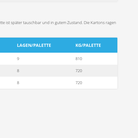
ette ist später tauschbar und in gutem Zustand. Die Kartons ragen
LAGEN/PALETTE
KG/PALETTE
9
810
8
720
8
720