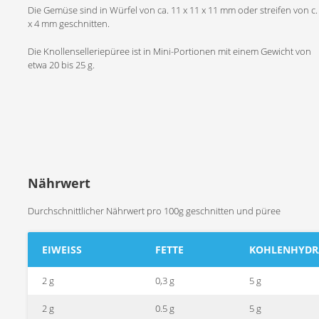
Die Gemüse sind in Würfel von ca. 11 x 11 x 11 mm oder streifen von c.
x 4 mm geschnitten.
Die Knollenselleriepüree ist in Mini-Portionen mit einem Gewicht von
etwa 20 bis 25 g.
Nährwert
Durchschnittlicher Nährwert pro 100g geschnitten und püree
EIWEISS
FETTE
KOHLENHYDR
2 g
0,3 g
5 g
2 g
0.5 g
5 g