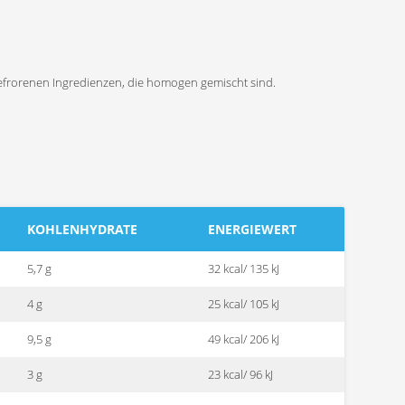
efrorenen Ingredienzen, die homogen gemischt sind.
KOHLENHYDRATE
ENERGIEWERT
5,7 g
32 kcal/ 135 kJ
4 g
25 kcal/ 105 kJ
9,5 g
49 kcal/ 206 kJ
3 g
23 kcal/ 96 kJ