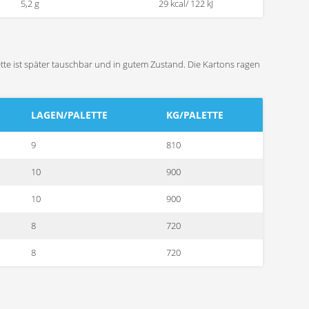
5,2 g
29 kcal/ 122 kJ
ette ist später tauschbar und in gutem Zustand. Die Kartons ragen
LAGEN/PALETTE
KG/PALETTE
9
810
10
900
10
900
8
720
8
720