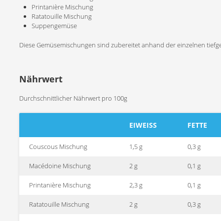
Printanière Mischung
Ratatouille Mischung
Suppengemüse
Diese Gemüsemischungen sind zubereitet anhand der einzelnen tiefg
Nährwert
Durchschnittlicher Nährwert pro 100g
EIWEISS
FETTE
Couscous Mischung
1,5 g
0,3 g
Macédoine Mischung
2 g
0,1 g
Printanière Mischung
2,3 g
0,1 g
Ratatouille Mischung
2 g
0,3 g