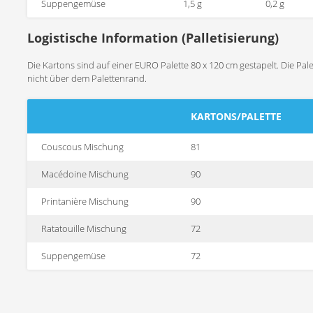
Suppengemüse
1,5 g
0,2 g
Logistische Information (Palletisierung)
Die Kartons sind auf einer EURO Palette 80 x 120 cm gestapelt. Die Pal
nicht über dem Palettenrand.
KARTONS/PALETTE
Couscous Mischung
81
Macédoine Mischung
90
Printanière Mischung
90
Ratatouille Mischung
72
Suppengemüse
72