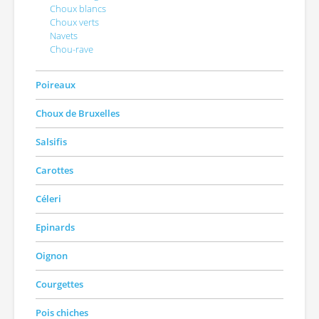
Choux blancs
Choux verts
Navets
Chou-rave
Poireaux
Choux de Bruxelles
Salsifis
Carottes
Céleri
Epinards
Oignon
Courgettes
Pois chiches