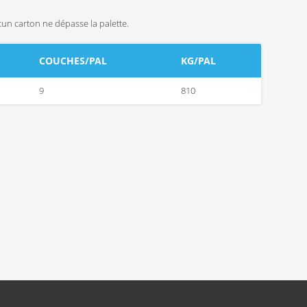
cun carton ne dépasse la palette.
COUCHES/PAL
KG/PAL
9
810