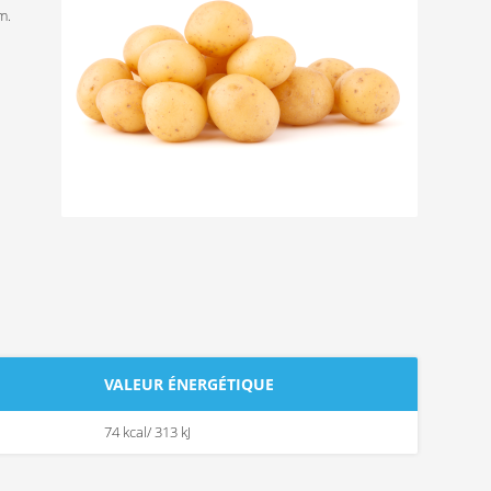
m.
VALEUR ÉNERGÉTIQUE
74 kcal/ 313 kJ