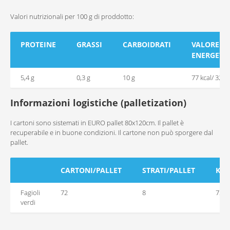
Valori nutrizionali per 100 g di proddotto:
PROTEINE
GRASSI
CARBOIDRATI
VALORE
ENERGETI
5,4 g
0,3 g
10 g
77 kcal/ 325 k
Informazioni logistiche (palletization)
I cartoni sono sistemati in EURO pallet 80x120cm. Il pallet è
recuperabile e in buone condizioni. Il cartone non può sporgere dal
pallet.
CARTONI/PALLET
STRATI/PALLET
KG/
Fagioli
72
8
720
verdi