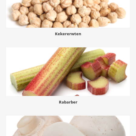
Kekererwten
Rabarber